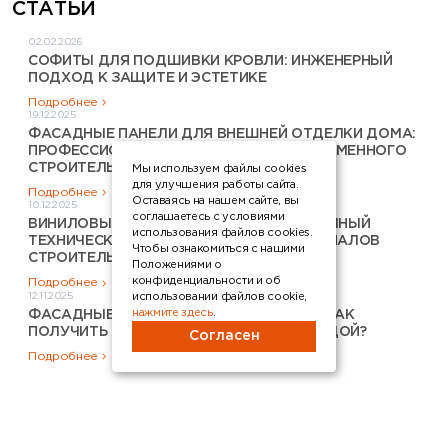
СТАТЬИ
02.02.2026
СОФИТЫ ДЛЯ ПОДШИВКИ КРОВЛИ: ИНЖЕНЕРНЫЙ
ПОДХОД К ЗАЩИТЕ И ЭСТЕТИКЕ
Подробнее
19.12.2025
ФАСАДНЫЕ ПАНЕЛИ ДЛЯ ВНЕШНЕЙ ОТДЕЛКИ ДОМА:
ПРОФЕССИОНАЛЬНЫЙ ВЫБОР ДЛЯ СОВРЕМЕННОГО
СТРОИТЕЛЬСТВА
Мы используем файлы cookies
для улучшения работы сайта.
Подробнее
Оставаясь на нашем сайте, вы
10.12.2025
соглашаетесь с условиями
ВИНИЛОВЫЙ САЙДИНГ ДЛЯ ФАСАДА: ПОЛНЫЙ
использования файлов cookies.
ТЕХНИЧЕСКИЙ АНАЛИЗ ДЛЯ ПРОФЕССИОНАЛОВ
Чтобы ознакомиться с нашими
СТРОИТЕЛЬСТВА
Положениями о
конфиденциальности и об
Подробнее
12.11.2025
использовании файлов cookie,
нажмите здесь
.
ФАСАДНЫЕ ПАНЕЛИ ПОД КАМЕНЬ 2026: КАК
ПОЛУЧИТЬ РОСКОШНЫЙ ФАСАД C ВЫГОДОЙ?
Согласен
Подробнее
КУПИТЬ ПРОДУКЦИЮ FINEBER В