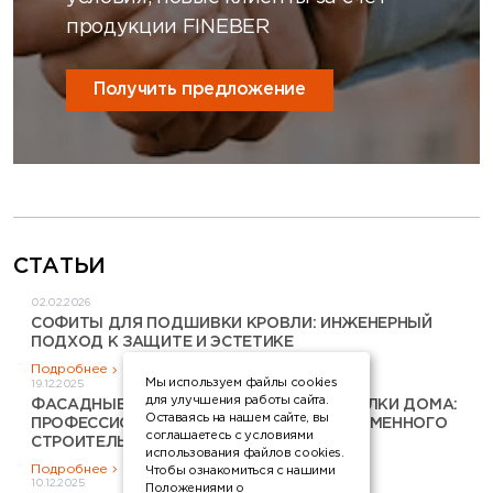
продукции FINEBER
Получить предложение
СТАТЬИ
02.02.2026
СОФИТЫ ДЛЯ ПОДШИВКИ КРОВЛИ: ИНЖЕНЕРНЫЙ
ПОДХОД К ЗАЩИТЕ И ЭСТЕТИКЕ
Подробнее
Мы используем файлы cookies
19.12.2025
для улучшения работы сайта.
ФАСАДНЫЕ ПАНЕЛИ ДЛЯ ВНЕШНЕЙ ОТДЕЛКИ ДОМА:
Оставаясь на нашем сайте, вы
ПРОФЕССИОНАЛЬНЫЙ ВЫБОР ДЛЯ СОВРЕМЕННОГО
соглашаетесь с условиями
СТРОИТЕЛЬСТВА
использования файлов cookies.
Подробнее
Чтобы ознакомиться с нашими
10.12.2025
Положениями о