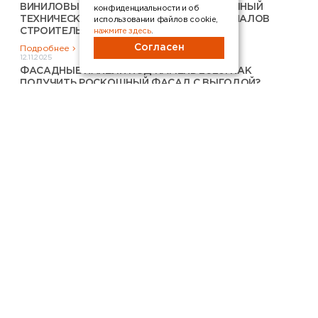
ВИНИЛОВЫЙ САЙДИНГ ДЛЯ ФАСАДА: ПОЛНЫЙ
конфиденциальности и об
ТЕХНИЧЕСКИЙ АНАЛИЗ ДЛЯ ПРОФЕССИОНАЛОВ
использовании файлов cookie,
СТРОИТЕЛЬСТВА
нажмите здесь
.
Согласен
Подробнее
12.11.2025
ФАСАДНЫЕ ПАНЕЛИ ПОД КАМЕНЬ 2026: КАК
ПОЛУЧИТЬ РОСКОШНЫЙ ФАСАД C ВЫГОДОЙ?
Подробнее
КУПИТЬ ПРОДУКЦИЮ FINEBER В
ВАШЕМ РЕГИОНЕ